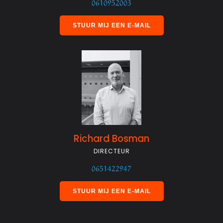
0610952003
STUUR MIJ EEN E-MAIL
Richard Bosman
DIRECTEUR
0651422947
STUUR MIJ EEN E-MAIL